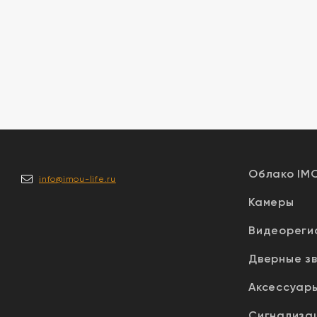
Облако IM
info@imou-life.ru
Камеры
Видеореги
Дверные з
Аксессуар
Сигнализа