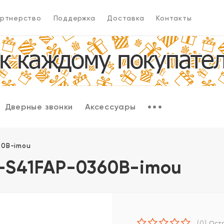
ртнерство
Поддержка
Доставка
Контакты
Дверные звонки
Аксессуары
60B-imou
C-S41FAP-0360B-imou
(0)
Оста