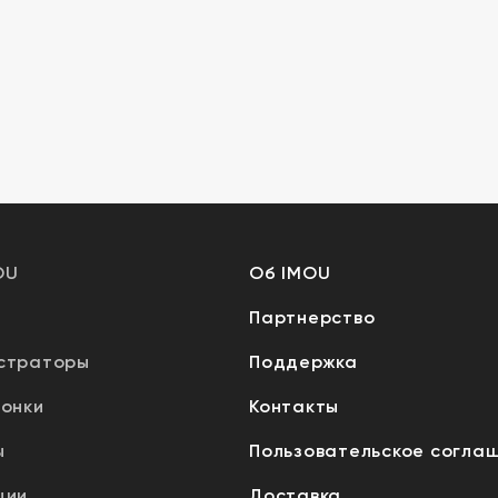
OU
Об IMOU
Партнерство
страторы
Поддержка
вонки
Контакты
ы
Пользовательское согла
ции
Доставка