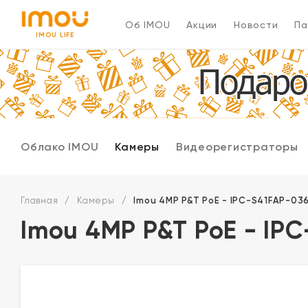
Об IMOU
Акции
Новости
Па
IMOU LIFE
Облако IMOU
Камеры
Видеорегистраторы
Главная
/
Камеры
/
Imou 4MP P&T PoE - IPC-S41FAP-03
Imou 4MP P&T PoE - IP