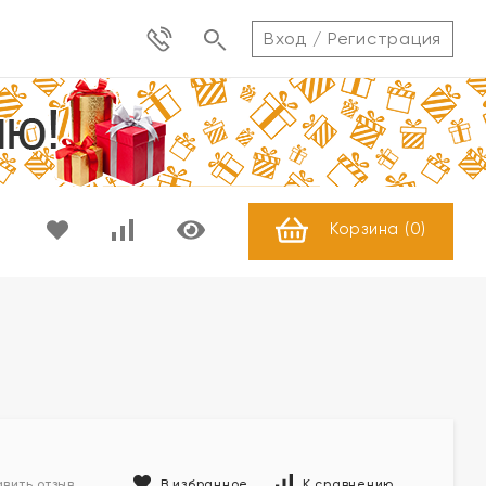
Вход
/
Регистрация
Корзина (
0
)
В избранное
К сравнению
вить отзыв