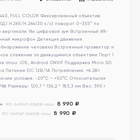
1440, FULL COLOR Фиксированный объектив:
 94°(Д.) H.265/H.264(30 к/с) поворот 0~355° по
о вертикали 16x цифровой зум Встроенный ИК-
нный микрофон Детекция движения
бнаружение человека Встроенный прожектор и
ное слежение за движущимися объектами Порт 1
е imou: iOS, Android ONVIF Поддержка Micro SD
са Питание DC 12В/1A Потребление: <6.2Вт
очие условия: -20°C ~ +50°C Относительная
6 Размеры: 120,7 * 136,2 * 183,3 мм Вес: 390 г
8 990
м
Р
IPC-S41FAP-0360B-imou
8 990
Р
IPC-S41FAP-0600B-imou