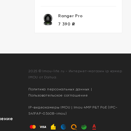
Ranger Pro
7 390
Р
2025 © Imou-life.ru - Интернет-магазин ip камер
IMOU от Dahua.
Политика персональных данных
|
Пользовательское соглашение
IP-видеокамеры IMOU | Imou 4MP P&T PoE (IPC-
S41FAP-0360B-imou)
шение