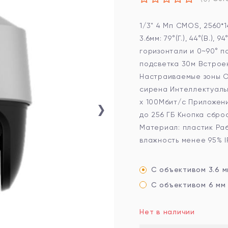
1/3" 4 Мп CMOS, 2560*
3.6мм: 79°(Г.), 44°(В.),
горизонтали и 0~90° п
подсветка 30м Встрое
Настраиваемые зоны О
сирена Интеллектуаль
›
x 100Мбит/с Приложени
до 256 ГБ Кнопка сбро
Материал: пластик Раб
влажность менее 95% IP6
С объективом 3.6 м
С объективом 6 мм
Нет в наличии