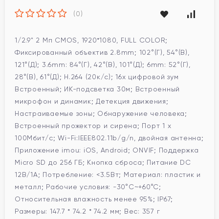
(0)
1/2.9" 2 Мп CMOS, 1920*1080, FULL COLOR;
Фиксированный объектив 2.8mm; 102°(Г), 54°(В),
121°(Д); 3.6mm: 84°(Г), 42°(В), 101°(Д); 6mm: 52°(Г),
28°(В), 61°(Д); H.264 (20к/с); 16x цифровой зум
Встроенный; ИК-подсветка 30м; Встроенный
микрофон и динамик; Детекция движения;
Настраиваемые зоны; Обнаружение человека;
Встроенный прожектор и сирена; Порт 1 x
100Мбит/с; Wi-Fi:IEEE802.11b/g/n, двойная антенна;
Приложение imou: iOS, Android; ONVIF; Поддержка
Micro SD до 256 ГБ; Кнопка сброса; Питание DC
12В/1A; Потребление: <3.5Вт; Материал: пластик и
металл; Рабочие условия: -30°C~+60°C;
Относительная влажность менее 95%; IP67;
Размеры: 147.7 * 74.2 * 74.2 мм; Вес: 357 г