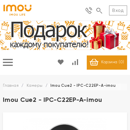
Вход
IMOU LIFE
Корзина (
0
)
Главная
/
Камеры
/
Imou Cue2 - IPC-C22EP-A-imou
Imou Cue2 - IPC-C22EP-A-imou