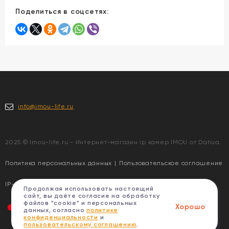
Поделиться в соцсетях:
info@imou-life.ru
2025 © Imou-life.ru - Интернет-магазин ip камер IMOU от Dahua.
Политика персональных данных
|
Пользовательское соглашение
IP-видеокамеры IMOU | Imou Cue2 (IPC-C22EP-A-imou)
Продолжая использовать настоящий
сайт, вы даёте согласие на обработку
файлов "cookie" и персональных
Хорошо
данных, согласно
политике
конфиденциальности
и
пользовательскому соглашению
.