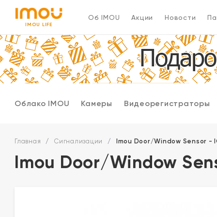
Об IMOU
Акции
Новости
Па
IMOU LIFE
Облако IMOU
Камеры
Видеорегистраторы
Главная
/
Сигнализации
/
Imou Door/Window Sensor - 
Imou Door/Window Sens