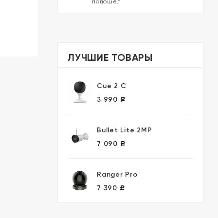
подошел
ЛУЧШИЕ ТОВАРЫ
Cue 2 C
3 990
Р
Bullet Lite 2MP
7 090
Р
Ranger Pro
7 390
Р