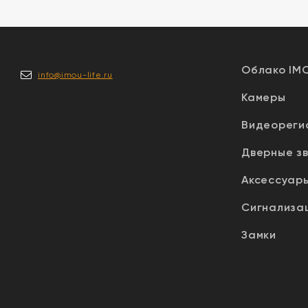
Облако IM
info@imou-life.ru
Камеры
Видеореги
Дверные з
Аксессуар
Сигнализа
Замки