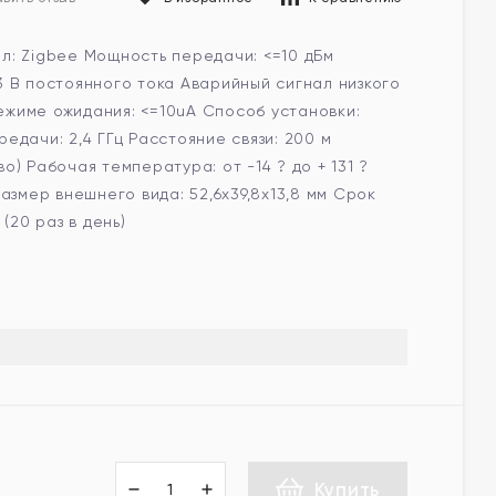
л: Zigbee Мощность передачи: <=10 дБм
 В постоянного тока Аварийный сигнал низкого
 режиме ожидания: <=10uA Способ установки:
едачи: 2,4 ГГц Расстояние связи: 200 м
о) Рабочая температура: от -14 ? до + 131 ?
азмер внешнего вида: 52,6x39,8x13,8 мм Срок
 (20 раз в день)
Купить