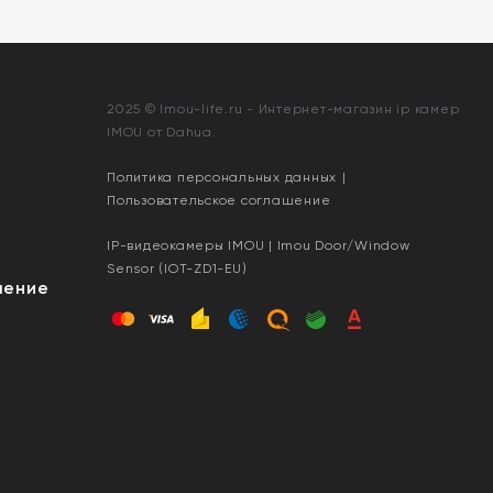
2025 © Imou-life.ru - Интернет-магазин ip камер
IMOU от Dahua.
Политика персональных данных
|
Пользовательское соглашение
IP-видеокамеры IMOU | Imou Door/Window
Sensor (IOT-ZD1-EU)
шение