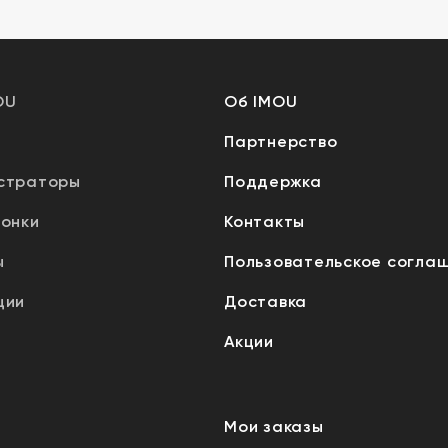
OU
Об IMOU
Партнерство
страторы
Поддержка
вонки
Контакты
ы
Пользовательское согла
ции
Доставка
Акции
Мои заказы