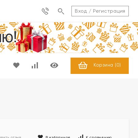
Вход
/
Регистрация
Корзина (
0
)
В избранное
К сравнению
вить отзыв