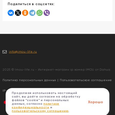
Поделиться в соцсетях:
info@imou-life.ru
2025 © Imou-life.ru - Интернет-магазин ip камер IMOU от Dahua.
Политика персональных данных
|
Пользовательское соглашение
IP-видеокамеры IMOU | Imou Gas Detector Alarm (IOT-ZGA1-EU)
Продолжая использовать настоящий
сайт, вы даёте согласие на обработку
файлов "cookie" и персональных
Хорошо
данных, согласно
политике
конфиденциальности
и
пользовательскому соглашению
.