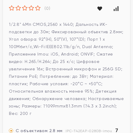
(0)
1/2.8" 4Мп CMOS,2560 x 1440; Дальность ИК-
подсветки до 30м; Фиксированный объектив 2.8мм;
Угол обзора: 92°(H), 50°(V), 107°(D); Порт 1 x
100Мбит/с,Wi-Fi:IEEE802.11b/g/n, Dual Antenna;
Приложение Imou: iOS, Android; ONVIF; Сжатие
видео: H.265/H.264; До 25 к/с; Цифровое
увеличение 16x; Встроенный микрофон и 256G SD;
Питание PoE; Потребление: до 3Вт; Материал:
пластик; Рабочие условия: -20°C ~ +50°C;
Относительная влажность менее 95%; Детекция
движения; Обнаружение человека; Настраиваемые
зоны; Размеры: ?109.9mmx81.3mm (?4.3 x 3.2inch);
Вес: 200 г
7
С объективом 2.8 мм
IPC-T42EAP-0280B-imou