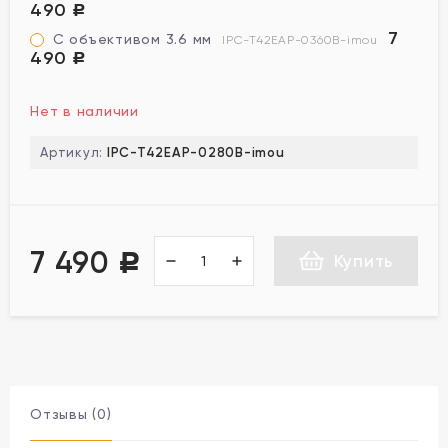
490
Р
7
С объективом 3.6 мм
IPC-T42EAP-0360B-imou
490
Р
Нет в наличии
Артикул:
IPC-T42EAP-0280B-imou
7 490
Купить
Р
Отзывы (0)