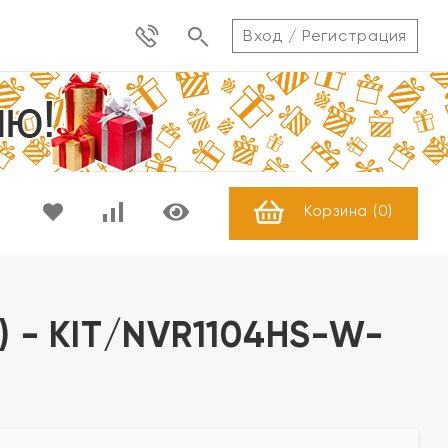
Вход
/
Регистрация
Корзина (
0
)
e) - KIT/NVR1104HS-W-