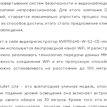
развертывания систем безопасности и видеонаблюд
силами непрофессионалов. Для этого компания D
ний, старается максимально упростить процесс по
м из способов достичь этого стало предложение кл
наблюдения.
ет в себя видеорегистратор NVR1104HS-W-S2-CE-im
ними используется беспроводной канал WiFi. И регист
волило реализовать технологию передачи данных MI
ежность соединения WiFi и его пропускную способ
можно устанавливать на расстоянии до 100 метр
ullet Lite - это всепогодная уличная модель, спо
При падении уровня освещения она включает встро
р своего обзора на 30 метров. Кроме того эта м
угнуть нарушителя, защитив тем самым собствен