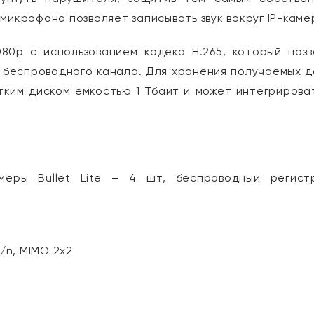
микрофона позволяет записывать звук вокруг IP-каме
080p с использованием кодека H.265, который поз
 беспроводного канала. Для хранения получаемых 
ким диском емкостью 1 Тбайт и может интегрирова
амеры Bullet Lite – 4 шт, беспроводный регист
/n, MIMO 2x2