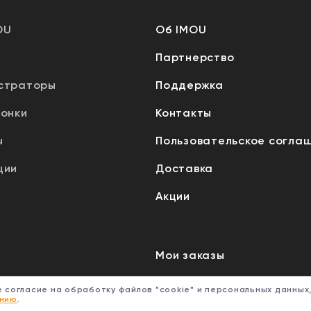
OU
Об IMOU
Партнерство
страторы
Поддержка
вонки
Контакты
ы
Пользовательское согла
ции
Доставка
Акции
Мои заказы
Мой профиль
 согласие на обработку файлов "cookie" и персональных данных
ению
.