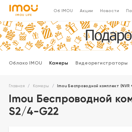
Об IMOU
Акции
Новости
Па
IMOU LIFE
Облако IMOU
Камеры
Видеорегистраторы
Главная
/
Камеры
/
Imou Беспроводной комплект (NVR +
Imou Беспроводной комп
S2/4-G22