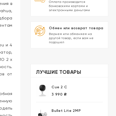
Оплата производится
ения в
банковскими картами и
ahua,
электронными деньгами
дбора
иентам
Обмен или возврат товара
Вернем или обменяем на
другой товар, если вам не
подошел
ou и 4
ратор,
MO 2 x
ность.
ЛУЧШИЕ ТОВАРЫ
ов от
Cue 2 C
собная
3 990
Р
енную
одель
Bullet Lite 2MP
ность