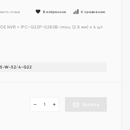
В избранное
К сравнению
вить отзыв
OE NVR + IPC-G22P-0280B-imou (2.8 мм) х 4 шт
HS-W-S2/4-G22
Купить