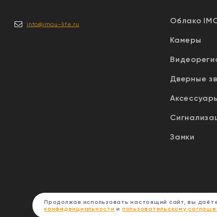
Облако IM
info@imou-life.ru
Камеры
Видеореги
Дверные з
Аксессуар
Сигнализа
Замки
Продолжая использовать настоящий сайт, вы даёте
конфиденциальности
и
пользовательскому соглаш