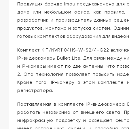
Продукция бренда Imou предназначена для 
доме или небольшом офисе, как правило, 
разработчик и производитель данных реше
продуктов, монтажа и запуска систем. Одни
готовых комплектов оборудования для видео
Комплект KIT/NVR1104HS-W-S2/4-G22 включа
IP-видеокамеры Bullet Lite. Для связи между 
и IP-камеры имеют по две антенны, что поз
2. Эта технология позволяет повысить над
Кроме того, IP-камеру в этом комплекте 
регистратора.
Поставляемая в комплекте IP-видеокамера B
работать независимо от внешнего света. 
инфракрасную подсветку и освещает секто
имеет встроенную сирену и способна всп