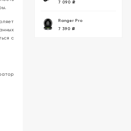
7 090
Р
ры.
Ranger Pro
воляет
7 390
данных
Р
ться с
ратор