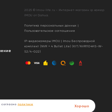
2025 © Imou-life.ru - Интернет-магазин ip камер
IMOU от Dahua.
Политика персональных данных
|
Пользовательское соглашение
IP-видеокамеры IMOU | Imou Беспроводной
комплект (NVR + 4 Bullet Lite) (KIT/NVR1104HS-W-
шение
S2/4-G22)
, согласно
политике
Хорошо