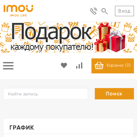
Вход
IMOU LIFE
Корзина (
0
)
Г
ГРАФИК