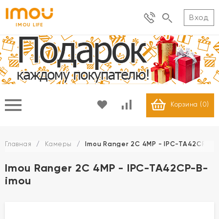
Вход
IMOU LIFE
Корзина (
0
)
Главная
/
Камеры
/
Imou Ranger 2C 4MP - IPC-TA42CP-B-
Imou Ranger 2C 4MP - IPC-TA42CP-B-
imou