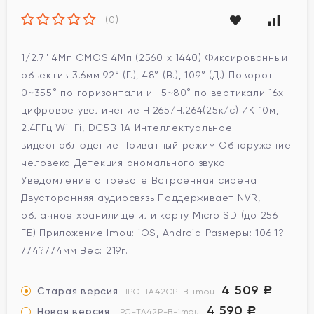
(0)
1/2.7" 4Мп CMOS 4Mп (2560 x 1440) Фиксированный
объектив 3.6мм 92° (Г.), 48° (В.), 109° (Д.) Поворот
0~355° по горизонтали и -5~80° по вертикали 16x
цифровое увеличение H.265/H.264(25к/с) ИК 10м,
2.4ГГц Wi-Fi, DC5В 1A Интеллектуальное
видеонаблюдение Приватный режим Обнаружение
человека Детекция аномального звука
Уведомление о тревоге Встроенная сирена
Двусторонняя аудиосвязь Поддерживает NVR,
облачное хранилище или карту Micro SD (до 256
ГБ) Приложение Imou: iOS, Android Размеры: 106.1?
77.4?77.4мм Вес: 219г.
4 509
Старая версия
Р
IPC-TA42CP-B-imou
4 590
Новая версия
Р
IPC-TA42P-B-imou