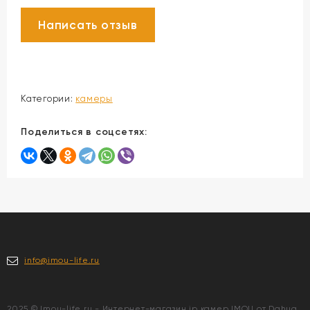
Категории:
камеры
Поделиться в соцсетях:
info@imou-life.ru
2025 © Imou-life.ru - Интернет-магазин ip камер IMOU от Dahua.