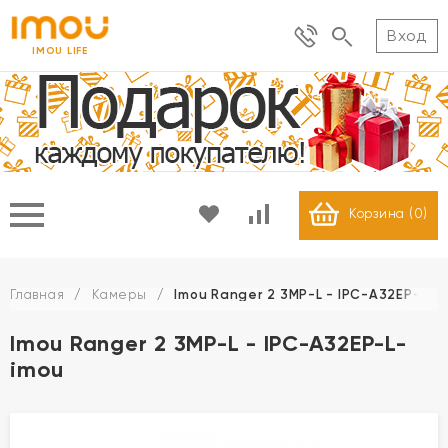
Вход
IMOU LIFE
Корзина (
0
)
Главная
/
Камеры
/
Imou Ranger 2 3MP-L - IPC-A32EP-L-i
Imou Ranger 2 3MP-L - IPC-A32EP-L-
imou