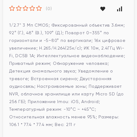
(0)
1/2.7" 3 Мп CMOS; Фиксированный объектив 3.6мм;
92° (Г.), 48° (В.), 109° (Д.); Поворот 0~355° по
горизонтали и -5~80° по вертикали; 16x цифровое
увеличение; H.265/H.264(25к/с); ИК 10м, 2.4ГГц Wi-
Fi, DC5В 1A; Интеллектуальное видеонаблюдение;
Приватный режим; Обнаружение человека;
Детекция аномального звука; Уведомление о
тревоге; Встроенная сирена; Двусторонняя
аудиосвязь; Настраиваемые зоны; Поддерживает
NVR, облачное хранилище или карту Micro SD (до
256 ГБ); Приложение Imou: iOS, Android;
Температурный режим: -10°C ~ +45°C;
Относительная влажность менее 95%; Размеры:
106.1 * 77.4 * 77.4 мм; Вес: 211 г