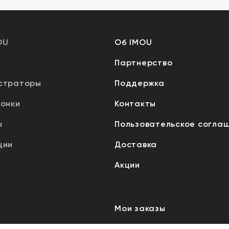
OU
Об IMOU
Партнерство
страторы
Поддержка
вонки
Контакты
ы
Пользовательское согла
ции
Доставка
Акции
Мои заказы
Мой профиль