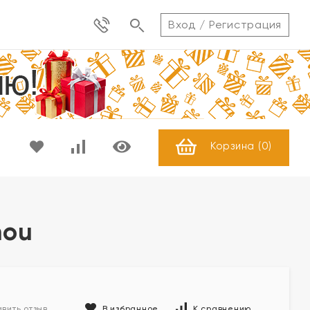
Вход
/
Регистрация
Корзина (
0
)
mou
В избранное
К сравнению
вить отзыв