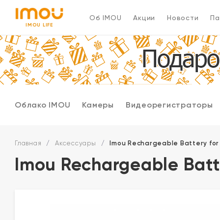
Об IMOU
Акции
Новости
Па
IMOU LIFE
Облако IMOU
Камеры
Видеорегистраторы
Главная
/
Аксессуары
/
Imou Rechargeable Battery for 
Imou Rechargeable Batte