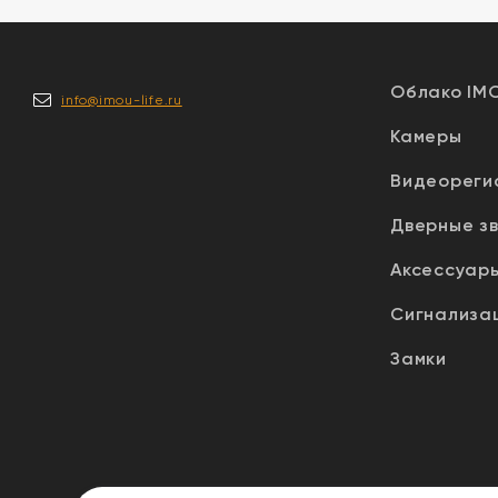
Облако IM
info@imou-life.ru
Камеры
Видеореги
Дверные з
Аксессуар
Сигнализа
Замки