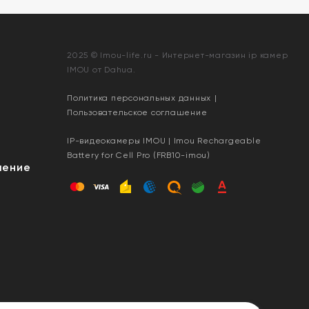
2025 © Imou-life.ru - Интернет-магазин ip камер
IMOU от Dahua.
Политика персональных данных
|
Пользовательское соглашение
IP-видеокамеры IMOU | Imou Rechargeable
Battery for Cell Pro (FRB10-imou)
шение