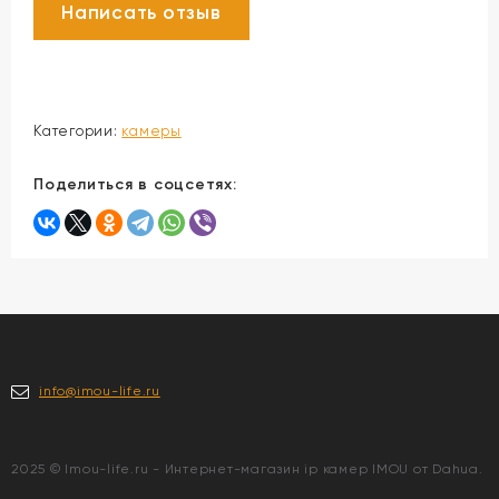
Категории:
камеры
Поделиться в соцсетях:
info@imou-life.ru
2025 © Imou-life.ru - Интернет-магазин ip камер IMOU от Dahua.