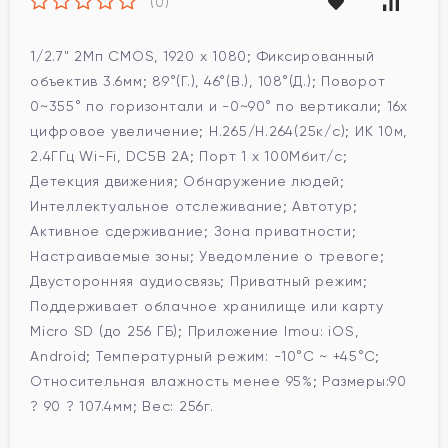
(0)
1/2.7" 2Мп CMOS, 1920 x 1080; Фиксированный
объектив 3.6мм; 89°(Г.), 46°(В.), 108°(Д.); Поворот
0~355° по горизонтали и -0~90° по вертикали; 16x
цифровое увеличение; H.265/H.264(25к/с); ИК 10м,
2.4ГГц Wi-Fi, DC5В 2A; Порт 1 x 100Мбит/с;
Детекция движения; Обнаружение людей;
Интеллектуальное отслеживание; Автотур;
Активное сдерживание; Зона приватности;
Настраиваемые зоны; Уведомление о тревоге;
Двусторонняя аудиосвязь; Приватный режим;
Поддерживает облачное хранилище или карту
Micro SD (до 256 ГБ); Приложение Imou: iOS,
Android; Температурный режим: -10°C ~ +45°C;
Относительная влажность менее 95%; Размеры:90
? 90 ? 107.4мм; Вес: 256г.