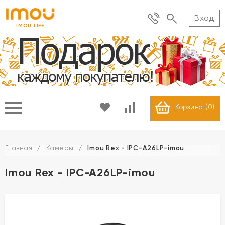
Вход
IMOU LIFE
Корзина (
0
)
Главная
/
Камеры
/
Imou Rex - IPC-A26LP-imou
Imou Rex - IPC-A26LP-imou