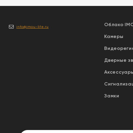
Облако IM
info@imou-life.ru
Камеры
Видеореги
Дверные з
Аксессуар
Сигнализа
Замки