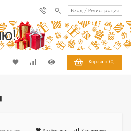
Вход
/
Регистрация
Корзина (
0
)
u
В избранное
К сравнению
вить отзыв