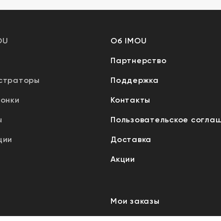
OU
Об IMOU
Партнерство
страторы
Поддержка
вонки
Контакты
ы
Пользовательское согла
ции
Доставка
Акции
Мои заказы
Мой профиль