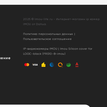
2025 © Imou-life.ru - Интернет-магазин ip камер
IMOU от Dahua.
Политика персональных данных
|
Пользовательское соглашение
IP-видеокамеры IMOU | Imou Silicon cover for
LOOC-black (FRS10-B-imou)
шение